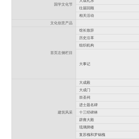
大成礼乐
国学文化节
往届回顾
相关活动
文化创意产品
馆长致辞
历史沿革
组织机构
首页左侧栏目
大事记
大成殿
大成门
崇圣祠
进士题名碑
建筑风采
十三经碑林
辟雍大殿
琉璃牌楼
复苏槐和罗锅槐