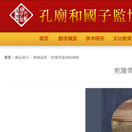
首页
>
藏品展示
>
青铜器类
>
乾隆带盖锦纹铜镫
乾隆