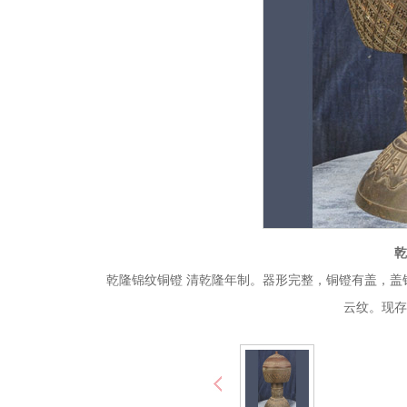
乾
乾隆锦纹铜镫 清乾隆年制。器形完整，铜镫有盖，
云纹。现存