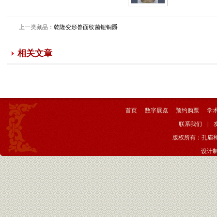
乾隆带盖锦
纹铜镫
上一类藏品：
乾隆变形兽面纹菌钮铜爵
乾隆锦纹铜
镫 清乾隆年
相关文章
制。器形完
整，铜镫有
盖，盖钮为
花瓣形提
手。口沿饰
首页
数字展览
预约购票
学
回纹，腹部
联系我们
|
饰雷纹，柱
版权所有：孔庙
饰饕餮纹，
设计
器足饰垂云
纹。现存于
孔庙和国子
监博物馆。