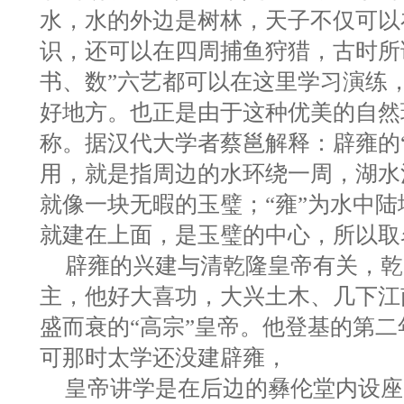
水，水的外边是树林，天子不仅可以
识，还可以在四周捕鱼狩猎，古时所
书、数”六艺都可以在这里学习演练
好地方。也正是由于这种优美的自然
称。据汉代大学者蔡邕解释：辟雍的“
用，就是指周边的水环绕一周，湖水
就像一块无暇的玉璧；“雍”为水中陆
就建在上面，是玉璧的中心，所以取
辟雍的兴建与清乾隆皇帝有关，乾
主，他好大喜功，大兴土木、几下江
盛而衰的“高宗”皇帝。他登基的第
可那时太学还没建辟雍，
皇帝讲学是在后边的彝伦堂内设座