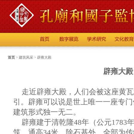
首页
>
建筑风采
>
辟雍大殿
辟雍大殿
走近辟雍大殿，人们会被这座黄瓦
引。辟雍可以说是世上唯一一座专门
建筑形式独一无二。
辟雍建于清乾隆48年（公元178
筑，通高34米，除石基外，全部为