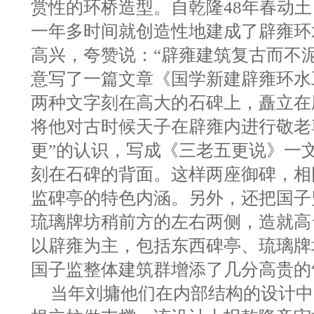
赏性的环桥造型。自乾隆48年春动土
一年多时间就创造性地建成了辟雍环
高兴，夸赞说：“辟雍建筑复古而不
意写了一篇文章《国学新建辟雍环水
两种文字刻在高大的石碑上，矗立在
将他对古时候天子在辟雍内进行敬老
更”的认识，写成《三老五更说》一
刻在石碑的背面。这样两座御碑，相
监碑亭的特色内涵。另外，还把国子
琉璃牌坊稍前方的左右两侧，造就高
以辟雍为主，包括东西碑亭、琉璃牌
国子监整体建筑群增添了几分高贵的
当年刘墉他们在内部结构的设计中