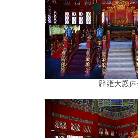
辟雍大殿内