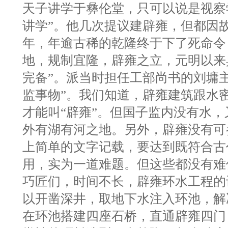
天子讲学于彝伦堂，只可以说是视察
讲学”。他几次提议建辟雍，但都因故
年，年逾古稀的乾隆终于下了死命令
地，规制宜隆，辟雍之立，元明以来
完备”。派当时担任工部尚书的刘墉
监事物”。我们知道，辟雍建筑跟水
才能叫“辟雍”。但国子监内没有水
外有湖有河之地。另外，辟雍没有可
上简单的文字记载，要达到既符合古
用，实为一道难题。但这些都没有难
巧匠们，时间不长，辟雍环水工程的
以开凿深井，取地下水注入环池，解
在环池搭建四座石桥，直通辟雍四门