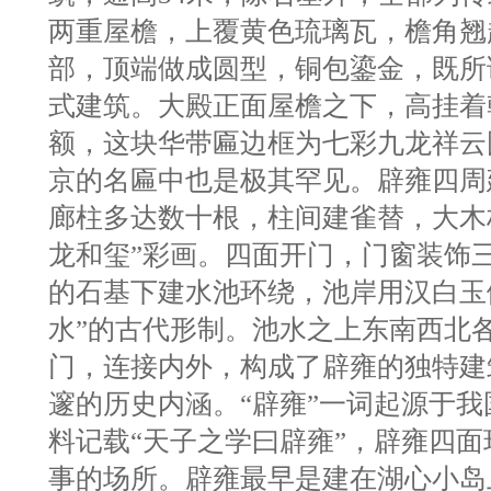
两重屋檐，上覆黄色琉璃瓦，檐角翘
部，顶端做成圆型，铜包鎏金，既所
式建筑。大殿正面屋檐之下，高挂着
额，这块华带匾边框为七彩九龙祥云
京的名匾中也是极其罕见。辟雍四周
廊柱多达数十根，柱间建雀替，大木
龙和玺”彩画。四面开门，门窗装饰
的石基下建水池环绕，池岸用汉白玉
水”的古代形制。池水之上东南西北
门，连接内外，构成了辟雍的独特建
邃的历史内涵。“辟雍”一词起源于
料记载“天子之学曰辟雍”，辟雍四
事的场所。辟雍最早是建在湖心小岛