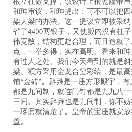
根立柱做支撑，该设计上报乾隆帝审
和珅审议，和珅提出：可不可以把四
架大梁的办法。这一提议立即被采纳
省了4400两银子，又使殿内没有柱
伟宽敞，结构更趋合理，而且造就了
点，一举多得，实在高明。看来和珅
有过人之处。我们今天看到的就是斜
梁、额方采用金龙合玺彩绘，是最高
铺“金砖”。辟雍是一座方形殿宇，
都是九间制，就连门钉都是九九八十
三间。其实辟雍也是九间制，你不妨
一琢磨就清楚了。皇帝的宝座就安放
置。