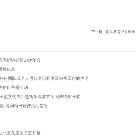
下一篇：
国学教育成果展示
保护协会第24次年会
预算信息
权任何团队或个人进行文创开发及销售工作的声明
博物馆日主题活动
国子监文化展》赴衡阳巡展在衡阳博物馆开展
”国际博物馆日宣传活动信息
在北京孔庙国子监开幕