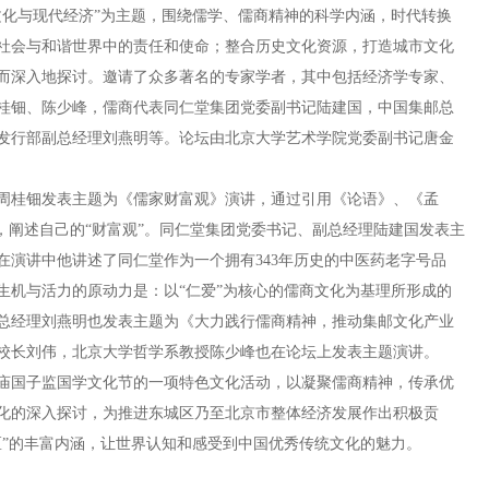
文化与现代经济”为主题，围绕儒学、儒商精神的科学内涵，时代转换
社会与和谐世界中的责任和使命；整合历史文化资源，打造城市文化
而深入地探讨。邀请了众多著名的专家学者，其中包括经济学专家、
桂钿、陈少峰，儒商代表同仁堂集团党委副书记陆建国，中国集邮总
发行部副总经理刘燕明等。论坛由北京大学艺术学院党委副书记唐金
周桂钿发表主题为《儒家财富观》演讲，通过引用《论语》、《孟
，阐述自己的“财富观”。同仁堂集团党委书记、副总经理陆建国发表主
在演讲中他讲述了同仁堂作为一个拥有343年历史的中医药老字号品
生机与活力的原动力是：以“仁爱”为核心的儒商文化为基理所形成的
总经理刘燕明也发表主题为《大力践行儒商精神，推动集邮文化产业
校长刘伟，北京大学哲学系教授陈少峰也在论坛上发表主题演讲。
庙国子监国学文化节的一项特色文化活动，以凝聚儒商精神，传承优
化的深入探讨，为推进东城区乃至北京市整体经济发展作出积极贡
区”的丰富内涵，让世界认知和感受到中国优秀传统文化的魅力。