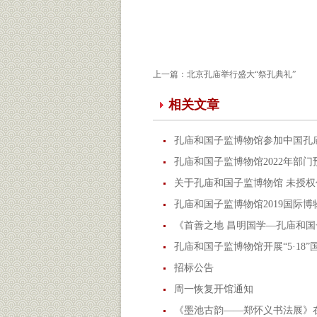
上一篇：
北京孔庙举行盛大“祭孔典礼”
相关文章
孔庙和国子监博物馆参加中国孔庙
孔庙和国子监博物馆2022年部门
关于孔庙和国子监博物馆 未授
孔庙和国子监博物馆2019国际
《首善之地 昌明国学—孔庙和
孔庙和国子监博物馆开展“5·18
招标公告
周一恢复开馆通知
《墨池古韵——郑怀义书法展》