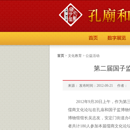
首页
>
文化教育
>
公益活动
第二届国子
来源： 发布时间：2012-09-21
作者：
2012年9月20日上午，作
儒商文化论坛在孔庙和国子监博物
博物馆馆长吴志友，安定门街道办
者共计180人参加本届儒商文化论