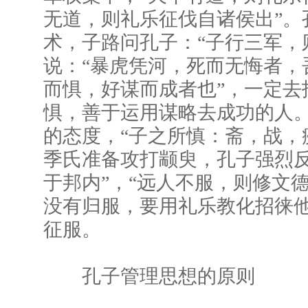
无道，则礼乐征伐自诸侯出”。
术，子路问孔子：“子行三军，
说：“暴虎凭河，死而无悔者，
而惧，好谋而成者也”，一定去
惧，善于运用谋略去成功的人
的态度，“子之所慎：斋，战，
季氏准备攻打颛臾，孔子强烈反
于邦内”，“远人不服，则修文
没有归服，要用礼乐教化招徕
征服。
孔子管理思想的原则