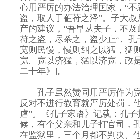
心用严厉的办法治理国家，“不
盗，取人于雈苻之泽”。子大叔
产的建议，“吾早从夫子，不及
苻之盗，尽杀之，盗少止”。孔
宽则民慢，慢则纠之以猛，猛
宽。宽以济猛，猛以济宽，政是
二十年》]。
孔子虽然赞同用严厉作为宽
反对不进行教育就严厉处罚，他
虐”。《孔子家语》记载：孔子
候，有个父亲和儿子打官司，
在监狱里，三个月都不判决。