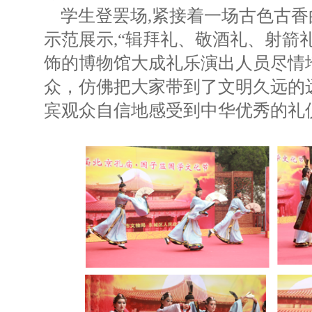
学生登罢场,紧接着一场古色古香
示范展示,“辑拜礼、敬酒礼、射箭
饰的博物馆大成礼乐演出人员尽情
众，仿佛把大家带到了文明久远的
宾观众自信地感受到中华优秀的礼