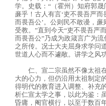
学。史载：“（霍州）知府郭晟
亷乎！古人有言‘吏不畏吾严而
而畏吾公’。公则民不敢谩，亷
受教。”直到今天“吏不畏吾严
而畏吾公”乃成为政箴言广为流
之所传。况士大夫屈身求学问
世道人心而不遽敞。讲学之风
仁、宣二宗虽然不像太祖在
大的心力，但仍沿用太祖制定
得明代的教育进入调整、补充
析仁宣太学之事，以此为鉴：
昏庸，阉官横行，以至于数百