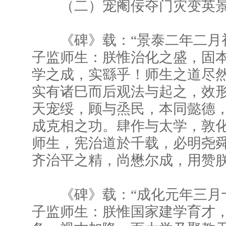
（二）宠阉佞夺门灾变英景
《碑》载：“景泰二年二月
子监师生：朕惟治化之盛，固
学之成，实繇乎！师生之道尽
实有诸巳而后观法与起之，效
天宠绥，顾与烝民，本同懿德
成克相之功。肆作与太学，敦
师生，宪治道於千载，必明尧
齐治平之精，尚懋尔成，用赞朕
《碑》载：“成化元年三月
子监师生：朕惟国家建学育才