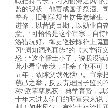
輙把持官长，习为偷薄之风”的
监的现状。他责成国子祭酒、司
整齐，旧制学规申饬毋怠诸生
进修，以昔贤目期，以勋业自
意。”可恰恰是这个宣宗，自恃
游猎玩好。御史巡按陈祚上疏
习“周知洞悉真徳”的《大学衍
怒：“这个儒士小子，说我没读
此小看皇帝我，非杀了他不可！
五年，致陈父饿死狱中。宣宗
藐己之举，反去责难国子监的
称“朕孳孳夙夜，典学育贤，其
十年未进太学门的明宣宗来说
刺！如此风气，有悖太祖治世正