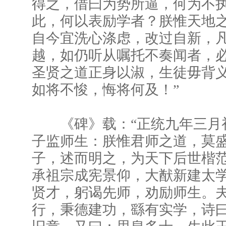
得之，借曰为势所逼，何为不
此，何以表励学者？朕惟天地
自今宜洗心涤虑，改过自新，
越，如仍听从嘱托不奏闻者，
圣贤之道正身以淑，生徒毋背
如将不悛，悔将何及！”
《碑》载：“正统九年三月
子监师生：朕惟君师之道，莫
子，述而明之，为天下后世楷
承祖宗成宪景仰，大猷新建太
贤才，躬谒先师，劝励师生。
行，秉德建功，繇有实学，诗