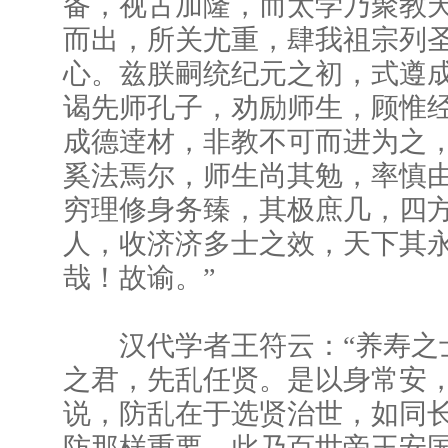
备，视古加隆，而太学乃聚教
而出，所关尤重，肆我祖宗列
心。兹朕嗣统纪元之初，式遵
谒先师孔子，劝励师生，顾惟
成德逹材，非教不可而进为之
奚法焉尔，师生尚其勉，率慎
穷理修身务臻，其极庶几，四
人，收济济多士之效，天下其
哉！故谕。”
汉代学者王符云：“养寿之
之君，先乱任贤。是以身常安，
说，防乱在于选贤治世，如同
防那样重要。此乃百世帝王安