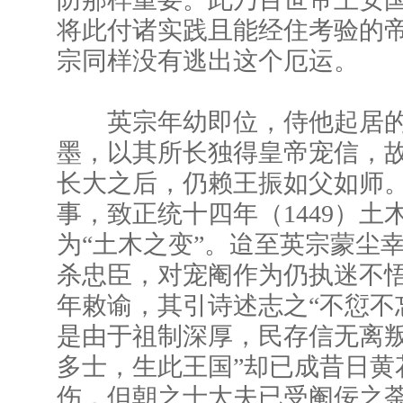
将此付诸实践且能经住考验的
宗同样没有逃出这个厄运。
英宗年幼即位，侍他起居的
墨，以其所长独得皇帝宠信，
长大之后，仍赖王振如父如师
事，致正统十四年（1449）土
为“土木之变”。迨至英宗蒙尘
杀忠臣，对宠阉作为仍执迷不
年敕谕，其引诗述志之“不愆不
是由于祖制深厚，民存信无离叛
多士，生此王国”却已成昔日黄
伤，但朝之士大夫已受阉佞之