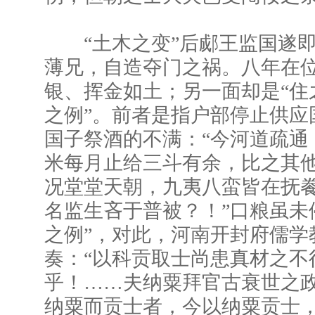
“土木之变”后郕王监国遂即
薄兄，自造夺门之祸。八年在
银、挥金如土；另一面却是“住
之例”。前者是指户部停止供应
国子祭酒的不满：“今河道疏通
米每月止给三斗有余，比之其
况堂堂天朝，九夷八蛮皆在抚
名监生吝于普被？！”口粮虽未
之例”，对此，河南开封府儒学
奏：“以科贡取士尚患真材之不
乎！……夫纳粟拜官古衰世之
纳粟而贡士者，今以纳粟贡士