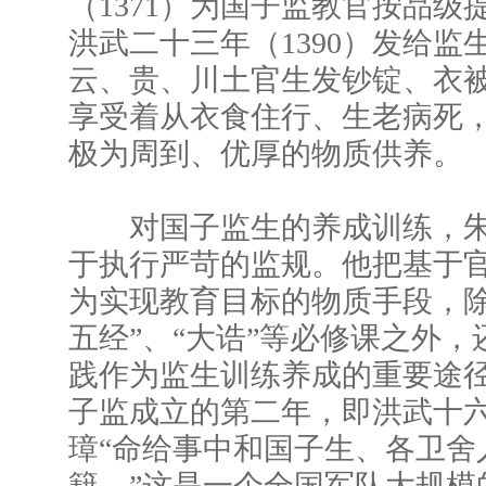
（1371）为国子监教官按品级
洪武二十三年（1390）发给监
云、贵、川土官生发钞锭、衣
享受着从衣食住行、生老病死
极为周到、优厚的物质供养。
对国子监生的养成训练，朱
于执行严苛的监规。他把基于
为实现教育目标的物质手段，除
五经”、“大诰”等必修课之外
践作为监生训练养成的重要途
子监成立的第二年，即洪武十六年
璋“命给事中和国子生、各卫舍
籍。”这是一个全国军队大规模