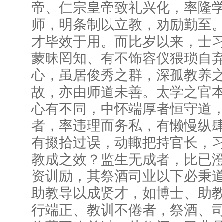
帝、仁宗皇帝致礼兴化，率隆
师，明条制以立教，劝励勤至
才毕效于用。而比岁以来，士
蒙昧罔知、有不饰容仪猥琐自
心，虽居俊秀之群，深孤教养
故，亦由师道未善。太学之官
心有不同，中怀端厚者恒守道
者，率违理而务私，有懒慢纵
有掇拾过误，动輙把持官长，
教成之效？监生无成者，比已
资训励，其祭酒司业以下必秉
助教导以成贤才，如博士、助
行端正、教训不倦者，祭酒、