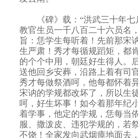
《碑》载：“洪武三十年七
教官生员一千八百二十六员名
旨：恁学生每听着！先前那宋
生严肃！秀才每循规蹈矩，都
的个个中用，朝廷好生得人。
送他回乡安葬，沿路上着有司
秀才每做祭酒呵，他每都怀着
宋讷的学规都改坏了，所以生
呵，好生坏事！如今着那年纪
着学事，他定的学规，恁每当
服、撒泼皮、违犯学规的，若
不饶！全家发向武烟瘴地面去