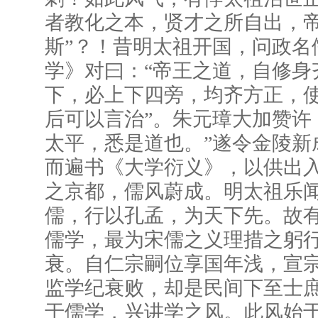
者教化之本，贤才之所自出，
斯”？！昔明太祖开国，问政名
学》对曰：“帝王之道，自修身
下，必上下四旁，均齐方正，
后可以言治”。朱元璋大加赞许
太平，悉是道也。”遂令金陵新
而遍书《大学衍义》，以供出
之京都，儒风蔚成。明太祖乐
儒，行以孔孟，为天下先。故
儒学，最为宋儒之义理措之躬
衰。自仁宗嗣位享国年浅，宣
监学纪衰败，却是民间下至士
于儒学，兴讲学之风。此风始