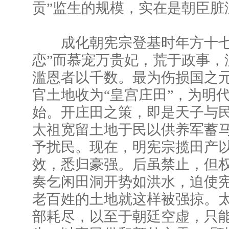
贡”监生的规模，实在是朝臣脏
成化朝宪宗登基时年方十七
恋”而慕宠万贵妃，荒于政事，
滥恩者以千数。最为伤损国之
官土地收为“皇宫庄田”，为明代
始。开庄田之策，即是天子与
太祖宽留土地于民以供养军蓄
予扰民。现在，明宪宗揽田产
效，悉归豪强。后虽禁止，但
奏乞闲田洞开势如洪水，迫使
老百姓的土地就这样被强掠。
部耗尽，以至于朝廷空虚，只