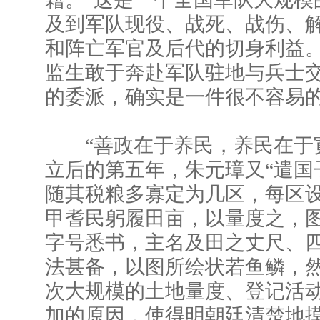
及到军队现役、战死、战伤、
和阵亡军官及后代的切身利益
监生敢于奔赴军队驻地与兵士
的委派，确实是一件很不容易
“善政在于养民，养民在于寛
立后的第五年，朱元璋又“遣国
随其税粮多寡定为几区，每区
甲耆民躬履田亩，以量度之，
字号悉书，主名及田之丈尺、
法甚备，以图所绘状若鱼鳞，然
次大规模的土地量度、登记活
加的原因，使得明朝廷清楚地