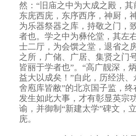
然：“旧庙之中为大成之殿，其
东庑西庑，东序西序，神厨，
为乐器祭器之库，持敬之门，
者也。学之中为彝伦堂，其左
士二厅，为会馔之堂，退省之
之所，广储、广居、集贤之门
皆丽于学者也”。“高广靓深，
益大以成矣！”自此，历经洪、
舍庖库皆敝”的北京国子监，终
发生如此大事，才有彰显英宗
谕，并御制“新建太学”碑文，
庑。