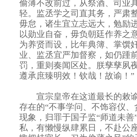
偷薄不改前过，从祭酒、司业
轻。监丞学之司直其务，严肃
毋怠，诸生宜立志远大，勉励
以勋业自奋，毋负朝廷作养之
为养贤而设，比年典簿、掌馔
业、监丞宜严加督察，如仍踵
罚，重则奏闻区处。朕孳孳夙
遵承庶臻明效！钦哉！故谕！”
宣宗皇帝在这道最长的敕谕
存在的“不事学问、不饰容仪、
现象，归罪于国子监“师道未善
私，有懒慢纵肆累日，不赴公