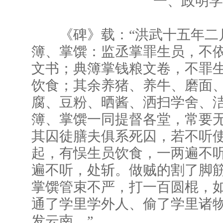
一、政明学盛，
《碑》载：“洪武十五年二
簿、掌馔：监丞掌罪生员，不
文书；典簿掌钱粮文卷，不罪
饮食；其余养猪、养牛、磨面
腐、豆粉、晒酱、洒扫学舍、
簿、掌馔一同提督各堂，常要
其囚徒膳夫俱系死囚，若不听
起，有悮生员饮食，一两遍不
遍不听，处斩。做贼的割了脚
掌馔管束不严，打一百圆棍，
通了学里学外人、偷了学里诸
发云南。”