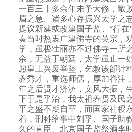
一百三十多余年未予大修，敞
眉之急。诸多心存振兴太学之
提议新建或改建国子监。“行在
奏当时热衷广建佛寺的英宗，劝
学，虽极壮丽亦不过佛寺一所
余，无益于朝廷，太学虽止一
愿皇上兴废举坠，乞敕该部计
养秀才，重选师儒，厚加眷注
年之后贤才济济，文风大振，
下于是乎治，我太祖养贤及民
平之盛不期自至，而国家社稷永
着，刑科给事中刘孚、国子助
久的直臣、北京国子监祭酒李