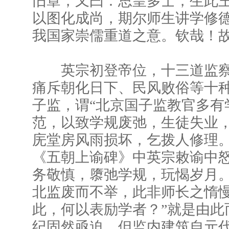
旧章，又曰：思皇多士，生此
以图化成尚，期尔师生讲学修
我国家崇儒重道之意。钦哉！故
英宗初登帝位，十三道监察
痛斥朝化日下、民风败俗等十
子监，谓“北京国子监教官多有
范，以致学规废弛，生徒失业
庑堂房风雨损坏，乞拨人修理。
《五朝上谕碑》中英宗敕谕中怒
务敬慎，隳弛学规，玩愒岁月。
北监废而不举，此非师长之惰慢
此，何以表励学者？”就是由此
纪固然亟迫，但监内建筑自元