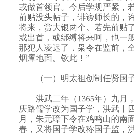
或做首领官。今后学规严紧，
前贴没头帖子，诽谤师长的，
将来，赏大银两个。若先前贴
或出首，或绑缚将来呵，也一
那犯人凌迟了，枭令在监前，
烟瘴地面。钦此！”
（一）明太祖创制任贤国子
洪武二年（1365年）九月
庆路儒学改为国子学，洪武十四年
月，朱元璋下令在鸡鸣山的南
春，又将国子学改称国子监，洪武