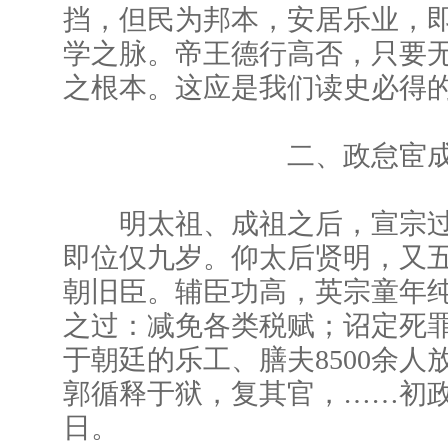
挡，但民为邦本，安居乐业，
学之脉。帝王德行高否，只要
之根本。这应是我们读史必得
二、政怠宦成国
明太祖、成祖之后，宣宗过
即位仅九岁。仰太后贤明，又
朝旧臣。辅臣功高，英宗童年
之过：减免各类税赋；诏定死
于朝廷的乐工、膳夫8500余人
郭循释于狱，复其官，……初
日。