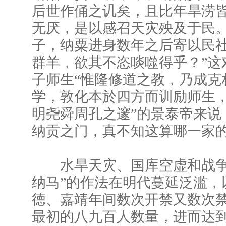
后世作俑之讥矣，且比年旱涝
无厌，是以感召天灾殃及于民
子，纳粟进身数年之后寄以民
群羊，欲其不恣啖噬得乎？”这
子师生“惟隆修道之教，乃成克
学，敦化本於四方而训励师生
明尧舜周孔之邃”的景泰帝来说
纳贡之门，真不知这算哪一家的
水旱天灾、国库空虚和战争
纳马”的作法在明代蔓延泛滥，
德、嘉靖年间数次开禁又数次
最初的八九百人数量，进而达到