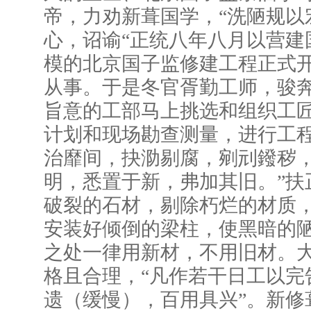
帝，力劝新葺国学，“洗陋规以
心，诏谕“正统八年八月以营建
模的北京国子监修建工程正式开
从事。于是冬官胥勤工师，骏奔
旨意的工部马上挑选和组织工
计划和现场勘查测量，进行工程
治靡间，抉泐剔腐，剜刓鏺秽
明，悉置于新，弗加其旧。”扶
破裂的石材，剔除朽烂的材质
安装好倾倒的梁柱，使黑暗的
之处一律用新材，不用旧材。
格且合理，“凡作若干日工以完
遗（缓慢），百用具兴”。新修