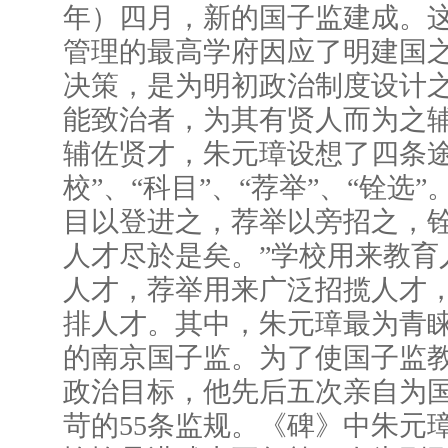
年）四月，新的国子监建成。
管理的最高学府因应了明建国
决策，是为明初政治制度设计之
能致治者，为其有贤人而为之辅
辅佐贤才，朱元璋设想了四条途
校”、“科目”、“荐举”、“铨选
目以登进之，荐举以旁招之，
人才尽於是矣。”学校用来教育
人才，荐举用来广泛招揽人才
排人才。其中，朱元璋最为青
的南京国子监。为了使国子监
政治目标，他先后五次亲自为
苛的55条监规。《碑》中朱元