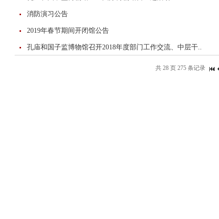
消防演习公告
2019年春节期间开闭馆公告
孔庙和国子监博物馆召开2018年度部门工作交流、中层干..
共 28 页 275 条记录