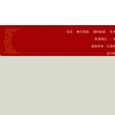
首页
数字展览
预约购票
学
联系我们
|
版权所有：孔庙
设计