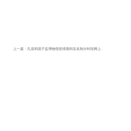
上一篇：
孔庙和国子监博物馆疫情期间实名制分时段网上..