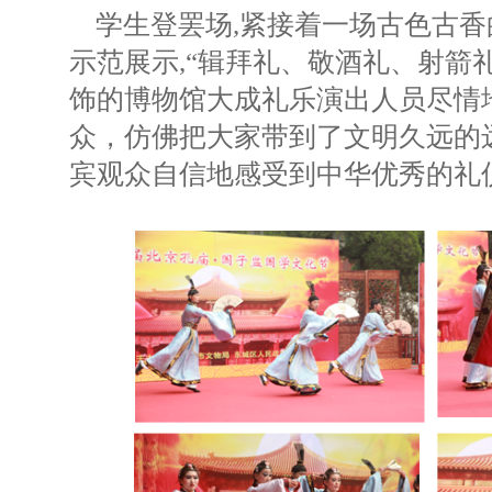
学生登罢场,紧接着一场古色古香
示范展示,“辑拜礼、敬酒礼、射箭
饰的博物馆大成礼乐演出人员尽情
众，仿佛把大家带到了文明久远的
宾观众自信地感受到中华优秀的礼