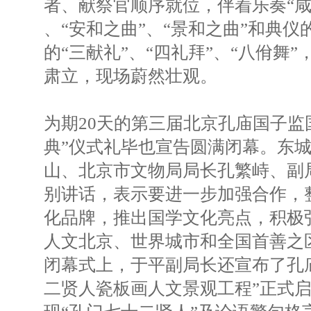
者、献祭官顺序就位，伴着乐奏“咸
、“安和之曲”、“景和之曲”和典
的“三献礼”、“四礼拜”、“八佾舞
肃立，现场蔚然壮观。
为期20天的第三届北京孔庙国子监
典”仪式礼毕也宣告圆满闭幕。东
山、北京市文物局局长孔繁峙、副
别讲话，表示要进一步加强合作，
化品牌，推出国学文化亮点，积极
人文北京、世界城市和全国首善之
闭幕式上，于平副局长还宣布了孔
二贤人瓷板画人文景观工程”正式