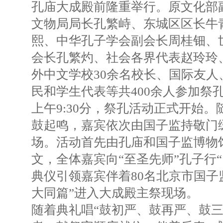
孔庙大成殿前隆重举行。原文化部
文物局局长孔繁峙、东城区区长牛
熙、中华孔子学会副会长周桂钿、
会长孔繁灼、社会各界代表赵玲玲
外中文学校30余名校长、国际友人
民和学生代表等共400余人参加祭
上午9:30分，祭孔活动正式开始。
鼓起鸣，嘉宾依次由国子监持敬门
场。活动首先由孔庙和国子监博物
文，全体嘉宾向“至圣先师”孔子行
典仪引领嘉宾伴着80名北京市国子
大同篇”进入大成殿主祭现场。
随着典礼唱“鼓初严、鼓再严、鼓三