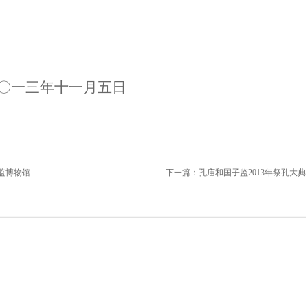
十一月五日
监博物馆
下一篇：
孔庙和国子监2013年祭孔大典