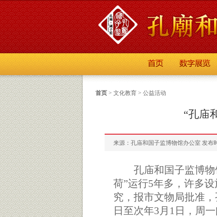
首页
>
文化教育
>
公益活动
“孔庙
来源：孔庙和国子监博物馆办公室 发布时间：2
孔庙和国子监博物
荷”运行
5
年多，许多设
究，报市文物局批准，
日至次年
3
月
1
日，周一