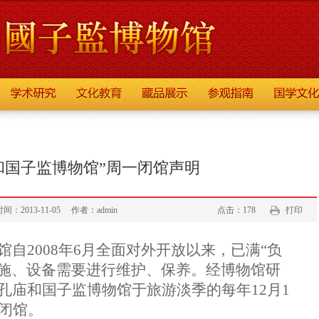
和国子监博物馆”周一闭馆声明
013-11-05
作者：admin
点击：178
打印
馆自
2008
年
6
月全面对外开放以来，已满“负
施、设备需要进行维护、保养。经博物馆研
孔庙和国子监博物馆于旅游淡季的每年
12
月
1
闭馆。