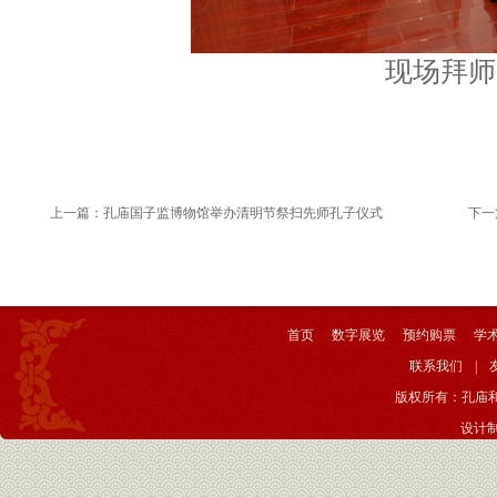
现场拜师
上一篇：
孔庙国子监博物馆举办清明节祭扫先师孔子仪式
下一
首页
数字展览
预约购票
学
联系我们
|
版权所有：孔庙
设计