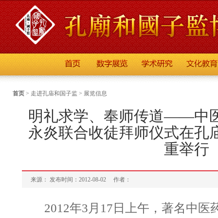
首页
>
走进孔庙和国子监
>
展览信息
明礼求学、奉师传道——中
永炎联合收徒拜师仪式在孔
重举行
来源： 发布时间：2012-08-02
作者：
2012年3月17日上午，著名中