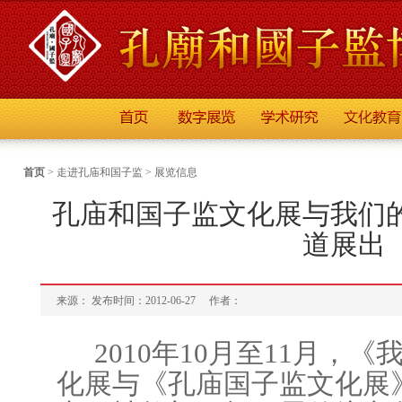
首页
>
走进孔庙和国子监
>
展览信息
孔庙和国子监文化展与我们
道展出
来源： 发布时间：2012-06-27
作者：
2010
年
10
月至
11
月，《
化展与《孔庙国子监文化展