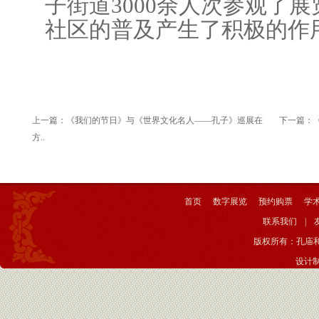
子街道
3000
余人次参观了展
社区的普及产生了积极的作
上一篇：
《我们的节日》与《世界文化名人——孔子》巡展在
下一篇：
方..
首页
数字展览
预约购票
学
联系我们
|
版权所有：孔庙
设计