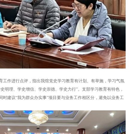
育工作进行点评，指出我馆党史学习教育有计划、有举施，学习气氛
学史明理、学史增信、学史崇德、学史力行”。支部学习教育有特色，
同时建议“我为群众办实事”项目要与业务工作相区分，避免以业务工