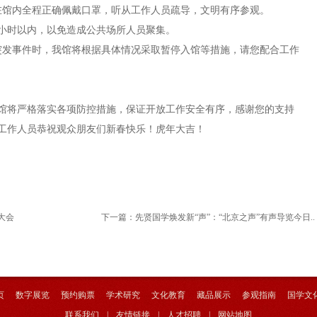
在馆内全程正确佩戴口罩，听从工作人员疏导，文明有序参观。
1小时以内，以免造成公共场所人员聚集。
突发事件时，我馆将根据具体情况采取暂停入馆等措施，请您配合工作
馆将严格落实各项防控措施，保证开放工作安全有序，感谢您的支持
工作人员恭祝观众朋友们新春快乐！虎年大吉！
大会
下一篇：
先贤国学焕发新“声”：“北京之声”有声导览今日..
页
数字展览
预约购票
学术研究
文化教育
藏品展示
参观指南
国学文
联系我们
|
友情链接
|
人才招聘
|
网站地图