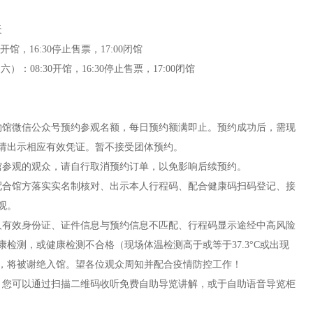
天
开馆，16:30停止售票，17:00闭馆
六）：08:30开馆，16:30停止售票，17:00闭馆
物馆微信公众号预约参观名额，每日预约额满即止。预约成功后，需现
请出示相应有效凭证。暂不接受团体预约。
馆参观的观众，请自行取消预约订单，以免影响后续预约。
配合馆方落实实名制核对、出示本人行程码、配合健康码扫码登记、接
观。
人有效身份证、证件信息与预约信息不匹配、行程码显示途经中高风险
检测，或健康检测不合格（现场体温检测高于或等于37.3°C或出现
，将被谢绝入馆。望各位观众周知并配合疫情防控工作！
。您可以通过扫描二维码收听免费自助导览讲解，或于自助语音导览柜