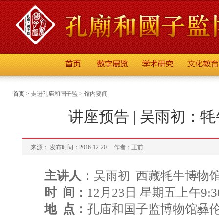
首页
>
走进孔庙和国子监
>
馆内要闻
讲座预告 | 吴雨初：
来源： 发布时间：2016-12-20
作者：王前
主讲人：
吴雨初 西藏牦牛博物
时 间：
12月23日 星期五上午9:3
地 点：
孔庙和国子监博物馆彝